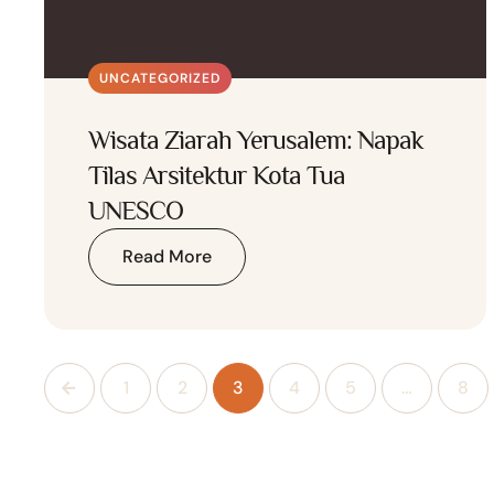
UNCATEGORIZED
Wisata Ziarah Yerusalem: Napak
Tilas Arsitektur Kota Tua
UNESCO
Read More
1
2
3
4
5
…
8