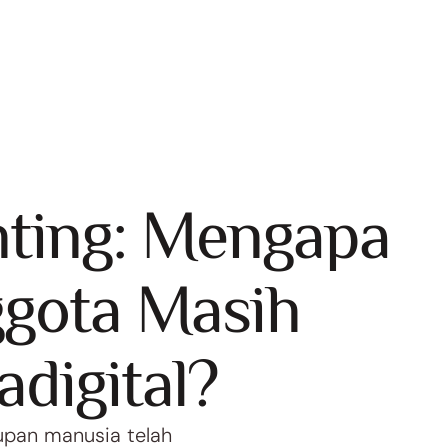
nting: Mengapa
ggota Masih
adigital?
dupan manusia telah