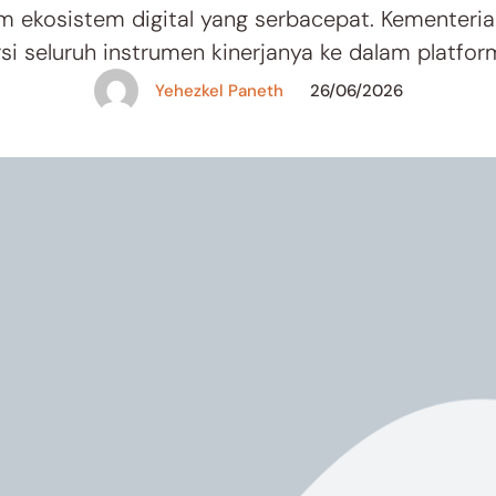
am ekosistem digital yang serbacepat. Kementeri
i seluruh instrumen kinerjanya ke dalam platform
ni dituntut fasih mengoperasikan sistem penilaia
Yehezkel Paneth
26/06/2026
ul ajar secara daring, hingga mengelola data p
(Dapodik) dari layar ponsel …