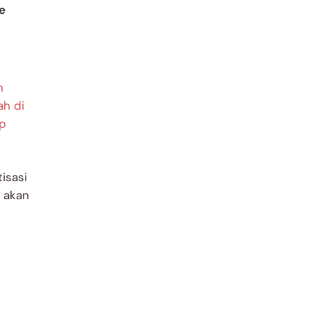
e
n
ah di
ap
isasi
i akan