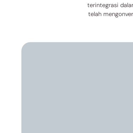
terintegrasi dal
telah mengonvers
Guru-guru masa ki
mengunggah mod