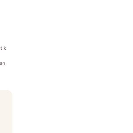
tik
kan