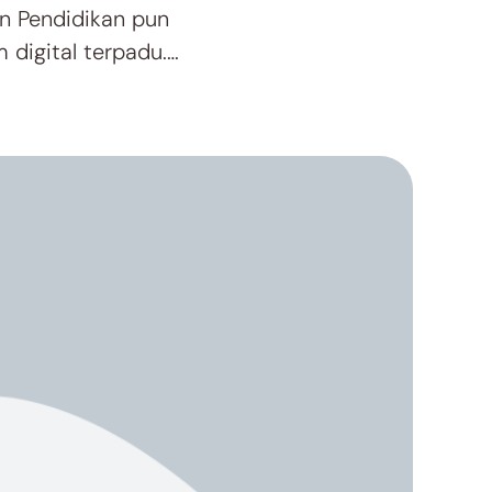
an Pendidikan pun
 digital terpadu.
n kinerja digital,
okok pendidikan